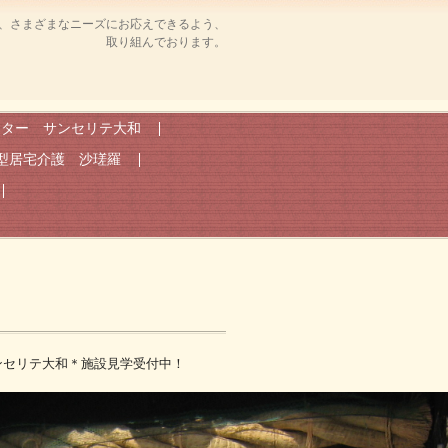
、さまざまなニーズにお応えできるよう、
取り組んでおります。
ンター サンセリテ大和
型居宅介護 沙瑳羅
ンセリテ大和＊施設見学受付中！