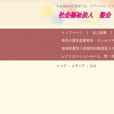
社会福祉法人聖会では、ケアハウス、デ
トップページ
法人総務
居宅介護支援事業所 サンセリ
地域密着型小規模特別養護老人
レクリエーションルーム 聖・
トップ
›
メディア
›
2c1]