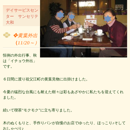
デイサービスセン
ター サンセリテ
大和
❖黄葉外出
（
11/20
～）
恒例の外出行事、秋
は「イチョウ外出」
です。
６日間に渡り祖父江町の黄葉見物に出掛けました。
今夏の猛烈な台風にも耐えた樹々は彩もあざやかに私たちを迎えてくれ
ました。
続いて喫茶“モクモク”に立ち寄りました。
木のぬくもりと、手作りパンが自慢のお店でゆったり、ほっこり♪そして
おしゃべり♪