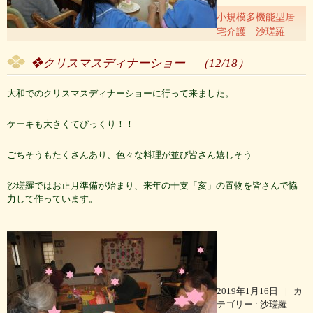
小規模多機能型居
宅介護 沙瑳羅
❖クリスマスディナーショー
（12/18）
大和でのクリスマスディナーショーに行って来ました。
ケーキも大きくてびっくり！！
ごちそうもたくさんあり、色々な料理が並び皆さん嬉しそう
沙瑳羅ではお正月準備が始まり、来年の干支「亥」の置物を皆さんで協
力して作っています。
2019年1月16日
|
カ
テゴリー :
沙瑳羅