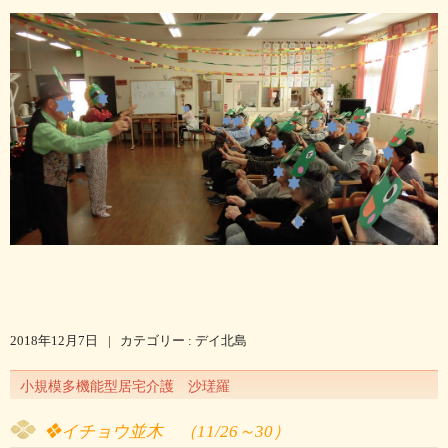
2018年12月7日
|
カテゴリー :
デイ北島
小規模多機能型居宅介護 沙瑳羅
❖イチョウ並木
（11/26～30）