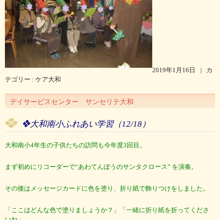
2019年1月16日
|
カ
テゴリー :
ケア大和
デイサービスセンター サンセリテ大和
❖大和南小ふれあい学習（12/18）
大和南小4年生の子供たちの訪問も今年度3回目。
まず初めにリコーダーで“あわてんぼうのサンタクロース” を演奏。
その後はメッセージカードに色を塗り、折り紙で飾りつけをしました。
「ここはどんな色で塗りましょうか？」「一緒に折り紙を折ってくださ
いね」