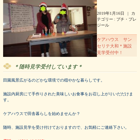
2019年1月16日
|
カ
テゴリー :
プチ・プレ
ジール
ケアハウス サン
セリテ大和＊施設
見学受付中！
＊随時見学受付しています＊
田園風景広がるのどかな環境での穏やかな暮らしです。
施設内厨房にて手作りされた美味しいお食事をお召し上がりいだだけま
す。
ケアハウスで田舎暮らしを始めませんか？
随時、施設見学を受け付けておりますので、お気軽にご連絡下さい。