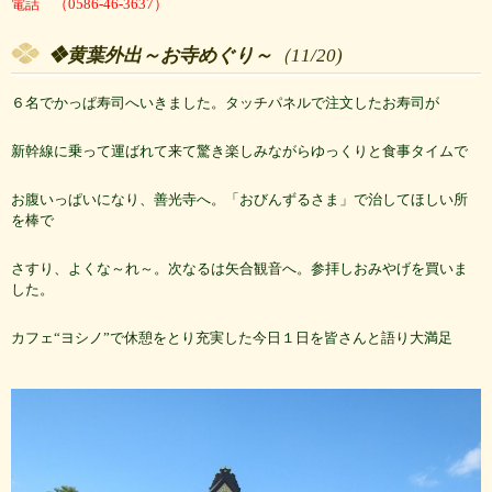
電話 （0586-46-3637）
❖黄葉外出～お寺めぐり～
（11/20)
６名でかっぱ寿司へいきました。タッチパネルで注文したお寿司が
新幹線に乗って運ばれて来て驚き楽しみながらゆっくりと食事タイムで
お腹いっぱいになり、善光寺へ。「おびんずるさま」で治してほしい所
を棒で
さすり、よくな～れ～。次なるは矢合観音へ。参拝しおみやげを買いま
した。
カフェ“ヨシノ”で休憩をとり充実した今日１日を皆さんと語り大満足