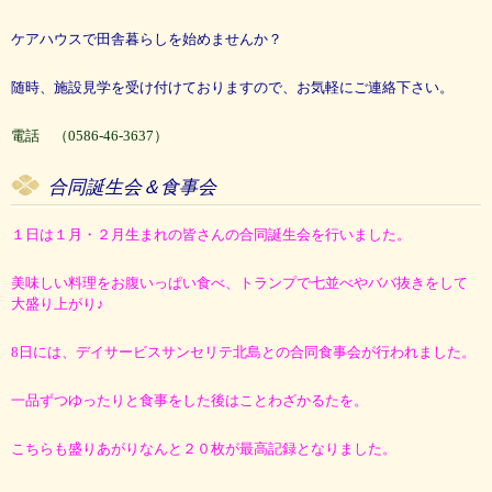
ケアハウスで田舎暮らしを始めませんか？
随時、施設見学を受け付けておりますので、お気軽にご連絡下さい。
電話 （0586-46-3637）
合同誕生会＆食事会
１日は１月・２月生まれの皆さんの合同誕生会を行いました。
美味しい料理をお腹いっぱい食べ、トランプで七並べやババ抜きをして
大盛り上がり♪
8日には、デイサービスサンセリテ北島との合同食事会が行われました。
一品ずつゆったりと食事をした後はことわざかるたを。
こちらも盛りあがりなんと２０枚が最高記録となりました。