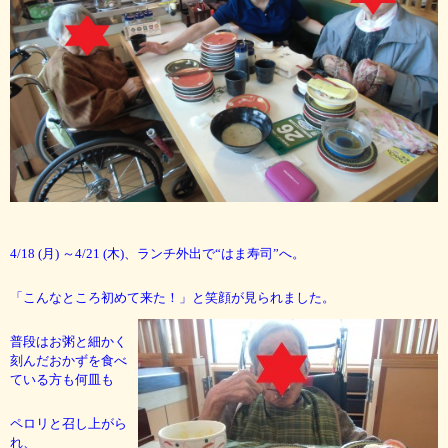
4/18 (月) ～4/21 (木)、ランチ外出で“はま寿司”へ。
「こんなところ初めて来た！」と笑顔が見られました。
普段はお粥と細かく
刻んだおかずを食べ
ている方も何皿も
ペロリと召し上がら
れ、