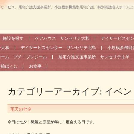
イサービス、居宅介護支援事業所、小規模多機能型居宅介護、特別養護老人ホームと
施設を探す
ケアハウス サンセリテ大和
デイサービスセ
テ大和
デイサービスセンター サンセリテ北島
小規模多機能
ホーム プチ・プレジール
居宅介護支援事業所 サンセリテま琴
年輪ばぅむ
お食事
カテゴリーアーカイブ:
イベン
雨天の七夕
今日は七夕！織姫と彦星が年に１度会える日です。