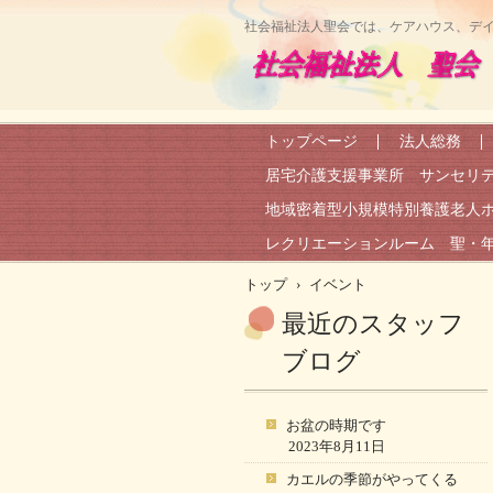
社会福祉法人聖会では、ケアハウス、デ
トップページ
法人総務
居宅介護支援事業所 サンセリ
地域密着型小規模特別養護老人
レクリエーションルーム 聖・
トップ
›
イベント
最近のスタッフ
ブログ
お盆の時期です
2023年8月11日
カエルの季節がやってくる